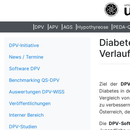
DPV
APV
AGS
Hypothyreose
PEDA-
Diabet
DPV-Initiative
Verlau
News / Termine
Software DPV
Benchmarking QS-DPV
Ziel der
DPV-
Diabetes in d
Auswertungen DPV-WISS
Vergleich von
Veröffentlichungen
zu verbessern
Österreich, d
Interner Bereich
Die
DPV-Sof
DPV-Studien