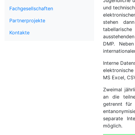
Jugendliche 
und technisch
Fachgesellschaften
elektronische
Partnerprojekte
stehen dann
tabellarische
Kontakte
ausstehenden
DMP. Neben 
internationale
Interne Daten
elektronisch
MS Excel, CSV
Zweimal jähr
an die teiln
getrennt für 
entanonymisi
separate Int
möglich.