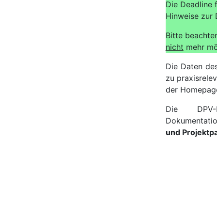
Die Deadline 
Hinweise zur 
Bitte beachte
nicht
mehr mög
Die Daten de
zu praxisrelev
der Homepag
Die DPV-I
Dokumentatio
und Projektp