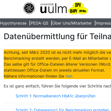
Hypothyreose
PEDA-QS
Über Uns/Mitarbeiter
Impress
Datenübermittlung für Teil
Achtung, seit März 2020 ist es nicht mehr möglich die ve
Benchmarking erstellt werden, per E-Mail an Mitarbeiter
Das selbe gilt für Office-Dateien älterer Versionen (Word:
stattdessen Office-Datein im jeweils aktuellen Format.
Nähere Informationen finden Sie
hier
.
Es ist ganz einfach, führen Sie folgende vier Schritte na
Schritt 1: Normalbereich HbA1c überprüfen
Schritt 2: Datenexport für Benchmarking erstellen