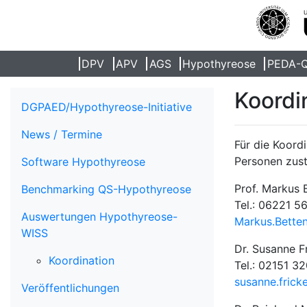
DPV
APV
AGS
Hypothyreose
PEDA-
Koordi
DGPAED/Hypothyreose-Initiative
News / Termine
Für die Koord
Personen zust
Software Hypothyreose
Prof. Markus 
Benchmarking QS-Hypothyreose
Tel.: 06221 5
Auswertungen Hypothyreose-
Markus.Bette
WISS
Dr. Susanne F
Koordination
Tel.: 02151 3
susanne.frick
Veröffentlichungen