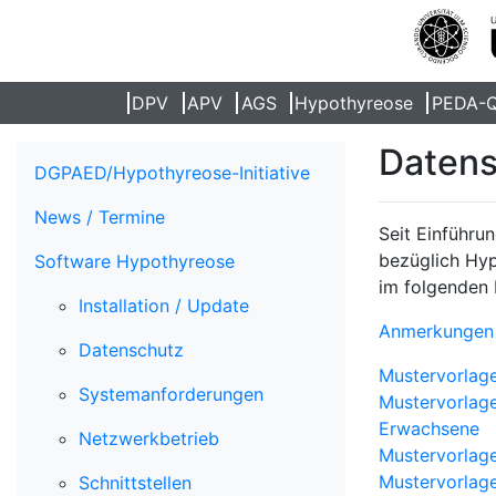
DPV
APV
AGS
Hypothyreose
PEDA-
Datens
DGPAED/Hypothyreose-Initiative
News / Termine
Seit Einführ
bezüglich Hyp
Software Hypothyreose
im folgenden
Installation / Update
Anmerkungen
Datenschutz
Mustervorlage
Systemanforderungen
Mustervorlage
Erwachsene
Netzwerkbetrieb
Mustervorlage
Mustervorlage
Schnittstellen