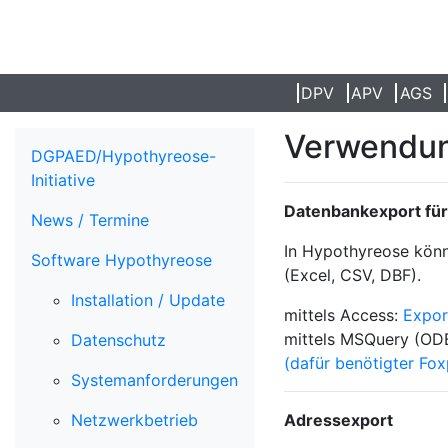
DPV
APV
AGS
Verwendun
DGPAED/Hypothyreose-
Initiative
Datenbankexport fü
News / Termine
In Hypothyreose könn
Software Hypothyreose
(Excel, CSV, DBF).
Installation / Update
mittels Access:
Expor
mittels MSQuery (OD
Datenschutz
(dafür benötigter Fo
Systemanforderungen
Netzwerkbetrieb
Adressexport